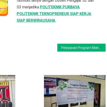
fasilitas lainya dengan Dosen Pengajar S2 dan
S3 menjadika
POLITEKNIK PURBAYA
POLITEKNIK TEKNOPRENEUR SIAP KERJA
SIAP BERWIRAUSAHA
Pelepasan Program Mahasiswa PKL