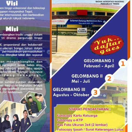
Swasta dengan
Pengelolaan
Kapasitas
Politeknik Pu
Pembelajaran
Jadi Mitra Pr
Terprogresif”
Beasiswa Sa
Kabupaten Te