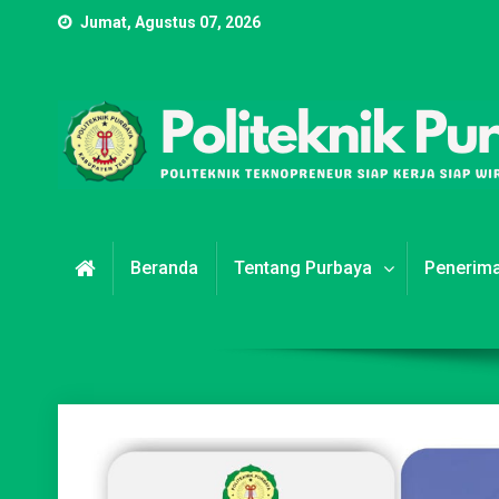
Skip
Jumat, Agustus 07, 2026
to
content
POLITEKNIK PURBAYA
Politeknik Teknopreneur Siap Kerja Siap Wirausaha
Beranda
Tentang Purbaya
Penerim