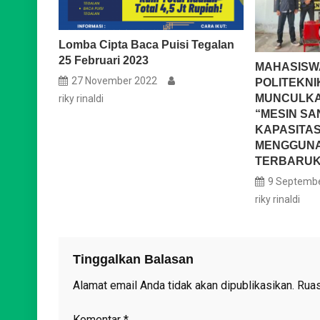
Lomba Cipta Baca Puisi Tegalan
25 Februari 2023
MAHASISWA
27 November 2022
POLITEKNI
MUNCULKAN
riky rinaldi
“MESIN SA
KAPASITAS
MENGGUNA
TERBARUK
9 Septemb
riky rinaldi
Tinggalkan Balasan
Alamat email Anda tidak akan dipublikasikan.
Ruas
Komentar
*