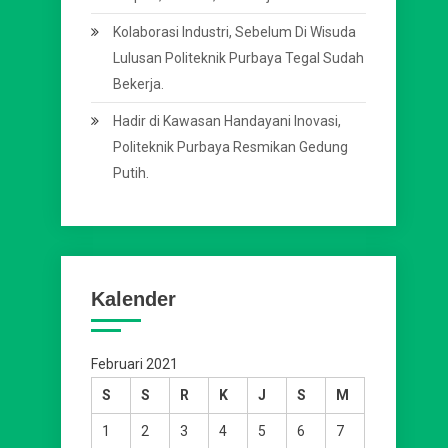
Kolaborasi Industri, Sebelum Di Wisuda
Lulusan Politeknik Purbaya Tegal Sudah
Bekerja.
Hadir di Kawasan Handayani Inovasi,
Politeknik Purbaya Resmikan Gedung
Putih.
Kalender
Februari 2021
S
S
R
K
J
S
M
1
2
3
4
5
6
7