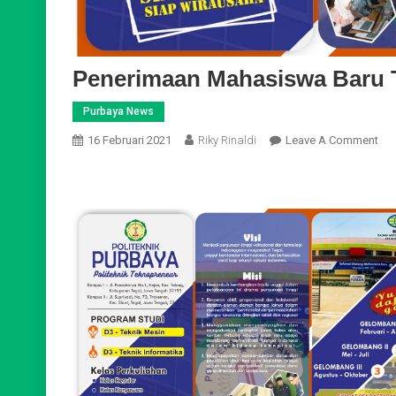
Penerimaan Mahasiswa Baru 
Purbaya News
On
16 Februari 2021
Riky Rinaldi
Leave A Comment
Pen
Ma
Bar
TA
202