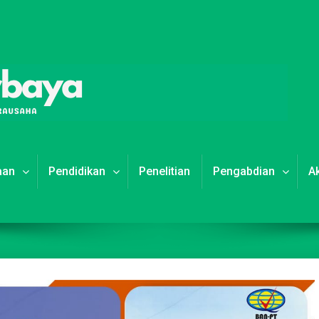
aan
Pendidikan
Penelitian
Pengabdian
A
“Politeknik Purbaya
Raih Anugerah
LLDIKTI Wilayah 6
2024 sebagai
Perguruan Tinggi