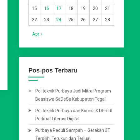
15
16
17
18
19
20
21
22
23
24
25
26
27
28
Apr »
Pos-pos Terbaru
Politeknik Purbaya Jadi Mitra Program
Beasiswa SaDeSa Kabupaten Tegal
Politeknik Purbaya dan Komisi X DPR RI
Perkuat Literasi Digital
Purbaya Peduli Sampah – Gerakan 3T
Terpilih, Terukur, dan Terjual.