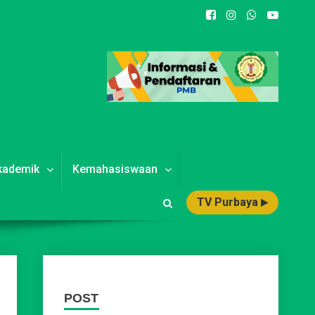
kademik
Kemahasiswaan
TV Purbaya
POST