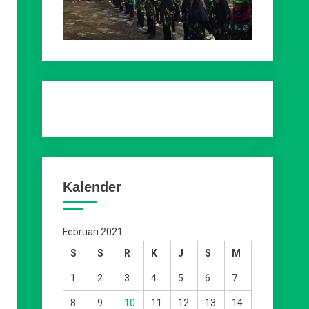
Kalender
Februari 2021
S
S
R
K
J
S
M
1
2
3
4
5
6
7
8
9
10
11
12
13
14