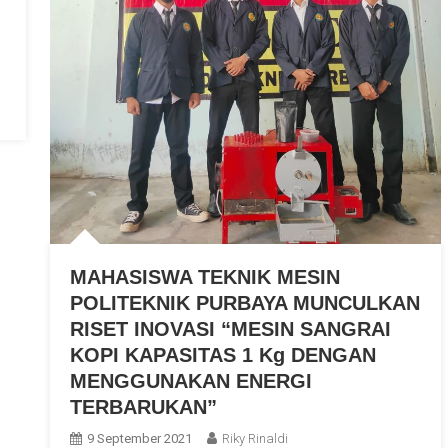
Politeknik
Purbaya
Atas
Prestasinya
Masuk
Kedalam
Peneliti
Dosen
Tematik
Bappeda
Kabupaten
Tegal
MAHASISWA TEKNIK MESIN
Tahun
POLITEKNIK PURBAYA MUNCULKAN
2021
RISET INOVASI “MESIN SANGRAI
KOPI KAPASITAS 1 Kg DENGAN
MENGGUNAKAN ENERGI
TERBARUKAN”
9 September 2021
Riky Rinaldi