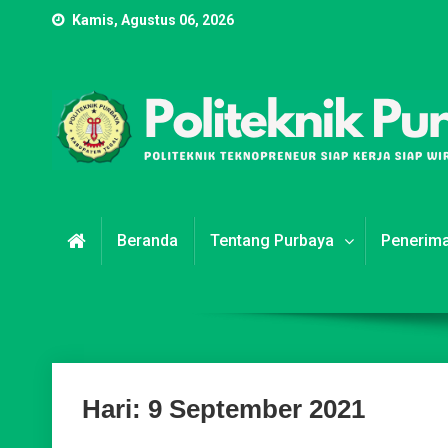
Skip
Kamis, Agustus 06, 2026
to
content
POLITEKNIK PURBAYA
Politeknik Teknopreneur Siap Kerja Siap Wirausaha
Beranda
Tentang Purbaya
Penerim
Hari:
9 September 2021