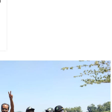
N
TAHUN
AKADEMIK
2021/2022
POLITEKNIK
PURBAYA