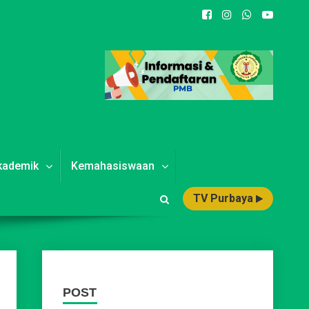
kademik
Kemahasiswaan
TV Purbaya
POST