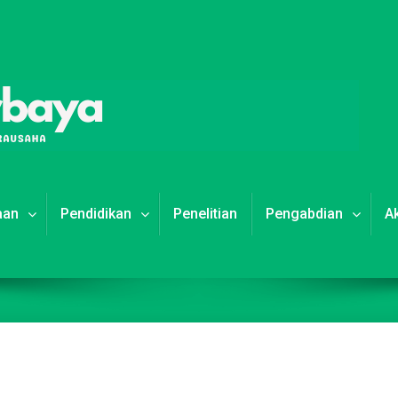
aan
Pendidikan
Penelitian
Pengabdian
A
“Politeknik Purbaya
Raih Anugerah
LLDIKTI Wilayah 6
2024 sebagai
Perguruan Tinggi