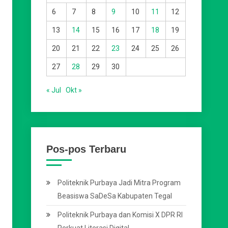
6
7
8
9
10
11
12
13
14
15
16
17
18
19
20
21
22
23
24
25
26
27
28
29
30
« Jul
Okt »
Pos-pos Terbaru
Politeknik Purbaya Jadi Mitra Program
Beasiswa SaDeSa Kabupaten Tegal
Politeknik Purbaya dan Komisi X DPR RI