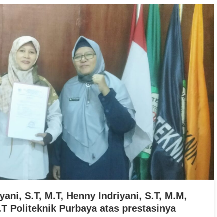
Swasta dengan
Pengelolaan
Kapasitas
Politeknik Pu
Pembelajaran
Jadi Mitra Pr
Terprogresif”
Beasiswa SaD
Kabupaten Te
ani, S.T, M.T, Henny Indriyani, S.T, M.M,
 Politeknik Purbaya atas prestasinya