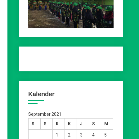
Kalender
September 2021
S
S
R
K
J
S
M
1
2
3
4
5