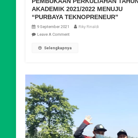
PEMBUKAAN PERKULIAHAN TAHU
AKADEMIK 2021/2022 MENUJU
“PURBAYA TEKNOPRENEUR”
9 September 2021
Riky Rinaldi
On
Leave A Comment
RAPAT
Selengkapnya
KOORDINASI
DOSEN
DAN
STAFF
POLITEKNIK
PURBAYA
PEMBUKAAN
PERKULIAHAN
TAHUN
AKADEMIK
2021/2022
MENUJU
“PURBAYA