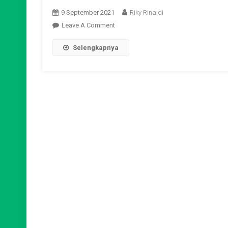
9 September 2021
Riky Rinaldi
On
Leave A Comment
Proses
Selengkapnya
Wawancara
Penelitian
Dosen
Tematik
Bappeda
Kabupaten
Tegal
Tahun
2021