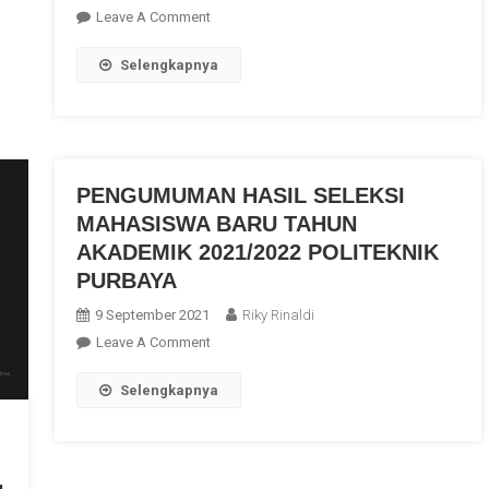
On
Leave A Comment
MAHASISWA
Selengkapnya
TEKNIK
MESIN
POLITEKNIK
PURBAYA
MUNCULKAN
PENGUMUMAN HASIL SELEKSI
RISET
INOVASI
MAHASISWA BARU TAHUN
“MESIN
AKADEMIK 2021/2022 POLITEKNIK
SANGRAI
PURBAYA
KOPI
9 September 2021
Riky Rinaldi
KAPASITAS
On
Leave A Comment
1
PENGUMUMAN
Kg
Selengkapnya
HASIL
DENGAN
SELEKSI
MENGGUNAKAN
MAHASISWA
ENERGI
BARU
TERBARUKAN”