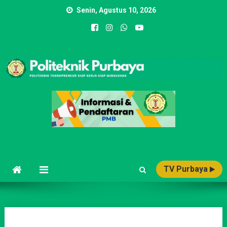
Skip
Senin, Agustus 10, 2026
to
content
POLITEKNIK PURBAYA
Politeknik Teknopreneur Siap Kerja Siap Wirausaha
TV Purbaya