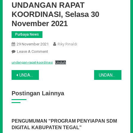
UNDANGAN RAPAT
KOORDINASI, Selasa 30
November 2021
Purbaya News
29 November 2021
Riky Rinaldi
On
Leave A Comment
UNDANGAN
undangan-rapat-koordinasi
Unduh
RAPAT
KOORDINASI,
Navigasi
UNDANGAN ZOOM MEETING PENGEMBANGAN KAPASITAS MAHASISWA PENERIMA KIP KULIAH TAHUN 2021
UNDANGAN RAPAT KOORDINASI, 7 DESEMBER 2021
Selasa
pos
30
Postingan Lainnya
November
2021
PENGUMUMAN “PROGRAM PENYIAPAN SDM
DIGITAL KABUPATEN TEGAL”