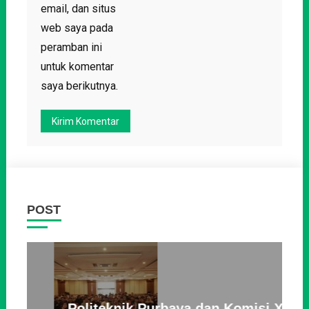
email, dan situs
web saya pada
peramban ini
untuk komentar
saya berikutnya.
POST
Politeknik Purbaya dan Komisi X
P