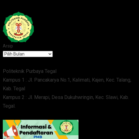
Arsip
Politeknik Purbaya Tegal
Kampus 1 : Jl. Pancakarya No.1, Kalimati, Kajen, Kec. Talang,
Kab. Tegal
Kampus 2 : Jl. Merapi, Desa Dukuhwringin, Kec. Slawi, Kab.
Tegal.