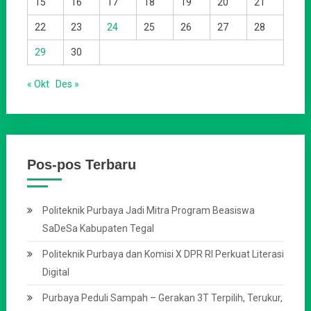
15
16
17
18
19
20
21
22
23
24
25
26
27
28
29
30
« Okt
Des »
Pos-pos Terbaru
Politeknik Purbaya Jadi Mitra Program Beasiswa
SaDeSa Kabupaten Tegal
Politeknik Purbaya dan Komisi X DPR RI Perkuat Literasi
Digital
Purbaya Peduli Sampah – Gerakan 3T Terpilih, Terukur,