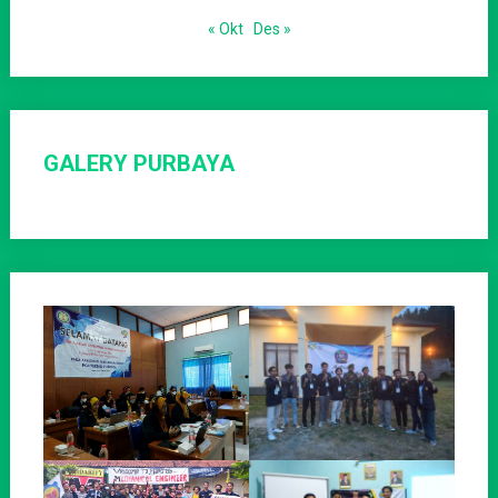
« Okt
Des »
GALERY PURBAYA