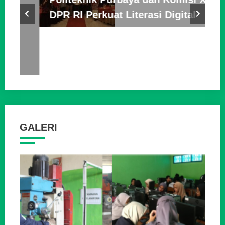
DPR RI Perkuat Literasi Digital
3
GALERI