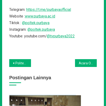
Telegram:
https://t.me/purbayaofficial
Website :
www.purbaya.ac.id
Tiktok :
@poltek.purbaya
Instagram:
@poltek.purbaya
Youtube: youtube.com/
@tvpurbaya2022
Navigasi
Politeknik Purbaya menggelar wisuda 123 Mahasiswa dan mahasiswi di Grand Dian Hotel Slawi
Acara Orasi Ilmiah Balai Bahasa Provinsi Jawa Tengah Sukses digelar
pos
Postingan Lainnya