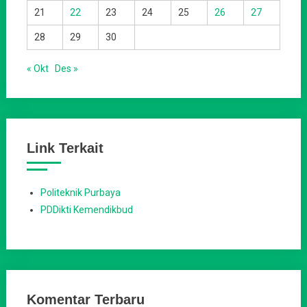
21
22
23
24
25
26
27
28
29
30
« Okt
Des »
Link Terkait
Politeknik Purbaya
PDDikti Kemendikbud
Komentar Terbaru