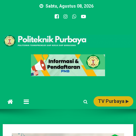
Skip
Sabtu, Agustus 08, 2026
to
content
POLITEKNIK PURBAYA
Politeknik Teknopreneur Siap Kerja Siap Wirausaha
TV Purbaya