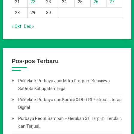
21
22
23
24
25
26
27
28
29
30
« Okt
Des »
Pos-pos Terbaru
Politeknik Purbaya Jadi Mitra Program Beasiswa
SaDeSa Kabupaten Tegal
Politeknik Purbaya dan Komisi X DPR RI Perkuat Literasi
Digital
Purbaya Peduli Sampah – Gerakan 3T Terpilih, Terukur,
dan Terjual.