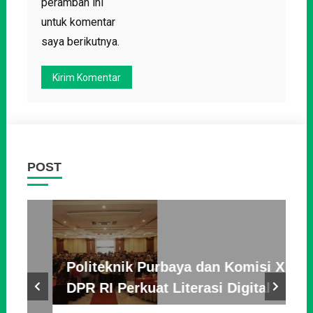
peramban ini
untuk komentar
saya berikutnya.
POST
Politeknik Purbaya dan Komisi X
P
DPR RI Perkuat Literasi Digital
3